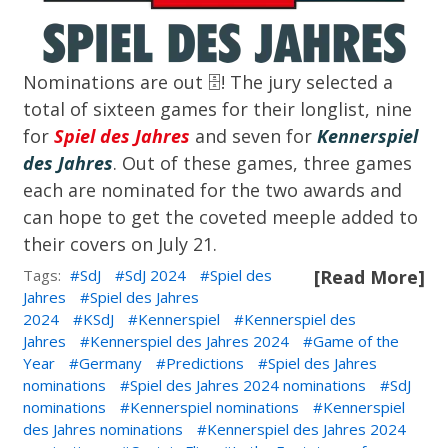
Nominations are out
🗄️
! The jury selected a
total of sixteen games for their longlist, nine
for
Spiel des Jahres
and seven for
Kennerspiel
des Jahres
. Out of these games, three games
each are nominated for the two awards and
can hope to get the coveted meeple added to
their covers on July 21.
Tags:
SdJ
SdJ 2024
Spiel des
[Read More]
Jahres
Spiel des Jahres
2024
KSdJ
Kennerspiel
Kennerspiel des
Jahres
Kennerspiel des Jahres 2024
Game of the
Year
Germany
Predictions
Spiel des Jahres
nominations
Spiel des Jahres 2024 nominations
SdJ
nominations
Kennerspiel nominations
Kennerspiel
des Jahres nominations
Kennerspiel des Jahres 2024