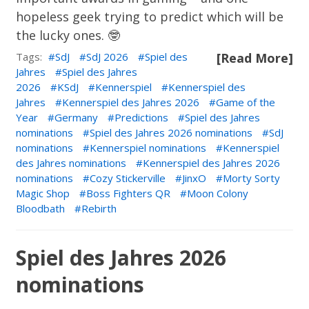
hopeless geek trying to predict which will be
the lucky ones. 🤓
Tags:
SdJ
SdJ 2026
Spiel des
[Read More]
Jahres
Spiel des Jahres
2026
KSdJ
Kennerspiel
Kennerspiel des
Jahres
Kennerspiel des Jahres 2026
Game of the
Year
Germany
Predictions
Spiel des Jahres
nominations
Spiel des Jahres 2026 nominations
SdJ
nominations
Kennerspiel nominations
Kennerspiel
des Jahres nominations
Kennerspiel des Jahres 2026
nominations
Cozy Stickerville
JinxO
Morty Sorty
Magic Shop
Boss Fighters QR
Moon Colony
Bloodbath
Rebirth
Spiel des Jahres 2026
nominations