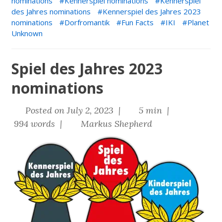
nominations
Kennerspiel nominations
Kennerspiel
des Jahres nominations
Kennerspiel des Jahres 2023
nominations
Dorfromantik
Fun Facts
IKI
Planet
Unknown
Spiel des Jahres 2023
nominations
Posted on July 2, 2023 |
5 min |
994 words |
Markus Shepherd