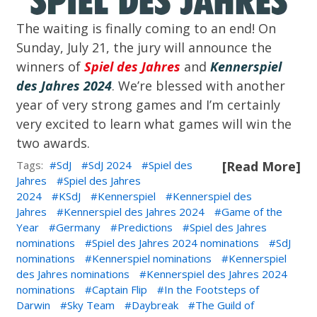
The waiting is finally coming to an end! On
Sunday, July 21, the jury will announce the
winners of
Spiel des Jahres
and
Kennerspiel
des Jahres 2024
. We’re blessed with another
year of very strong games and I’m certainly
very excited to learn what games will win the
two awards.
Tags:
SdJ
SdJ 2024
Spiel des
[Read More]
Jahres
Spiel des Jahres
2024
KSdJ
Kennerspiel
Kennerspiel des
Jahres
Kennerspiel des Jahres 2024
Game of the
Year
Germany
Predictions
Spiel des Jahres
nominations
Spiel des Jahres 2024 nominations
SdJ
nominations
Kennerspiel nominations
Kennerspiel
des Jahres nominations
Kennerspiel des Jahres 2024
nominations
Captain Flip
In the Footsteps of
Darwin
Sky Team
Daybreak
The Guild of