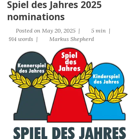
Spiel des Jahres 2025
nominations
Posted on May 20, 2025 |
5 min |
914 words |
Markus Shepherd