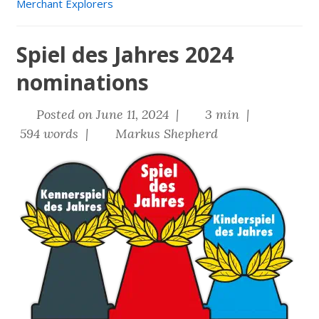
Merchant Explorers
Spiel des Jahres 2024
nominations
Posted on June 11, 2024 |
3 min |
594 words |
Markus Shepherd