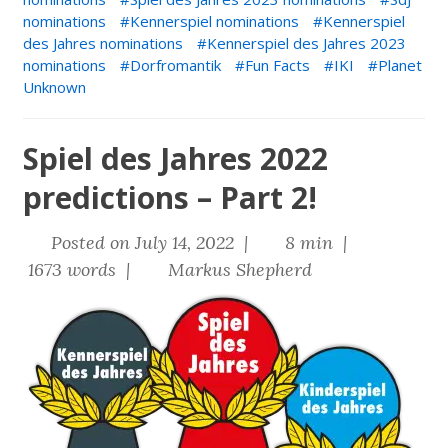
nominations
Kennerspiel nominations
Kennerspiel
des Jahres nominations
Kennerspiel des Jahres 2023
nominations
Dorfromantik
Fun Facts
IKI
Planet
Unknown
Spiel des Jahres 2022
predictions – Part 2!
Posted on July 14, 2022 |
8 min |
1673 words |
Markus Shepherd