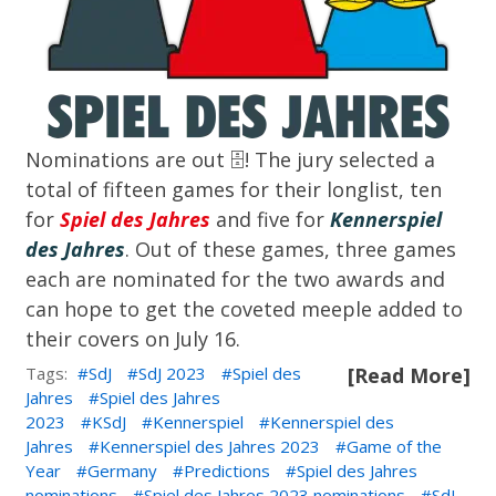
Nominations are out
🗄️
! The jury selected a
total of fifteen games for their longlist, ten
for
Spiel des Jahres
and five for
Kennerspiel
des Jahres
. Out of these games, three games
each are nominated for the two awards and
can hope to get the coveted meeple added to
their covers on July 16.
Tags:
SdJ
SdJ 2023
Spiel des
[Read More]
Jahres
Spiel des Jahres
2023
KSdJ
Kennerspiel
Kennerspiel des
Jahres
Kennerspiel des Jahres 2023
Game of the
Year
Germany
Predictions
Spiel des Jahres
nominations
Spiel des Jahres 2023 nominations
SdJ