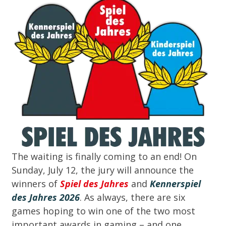
The waiting is finally coming to an end! On
Sunday, July 12, the jury will announce the
winners of
Spiel des Jahres
and
Kennerspiel
des Jahres 2026
. As always, there are six
games hoping to win one of the two most
important awards in gaming – and one