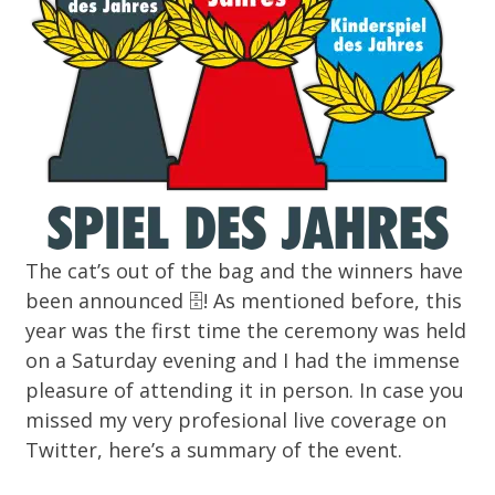
The cat’s out of the bag and the winners
have
been announced
🗄️
! As mentioned before, this
year was the first time the ceremony was held
on a Saturday evening and I had the immense
pleasure of attending it in person. In case you
missed my very profesional live coverage on
Twitter, here’s a
summary
of the event.