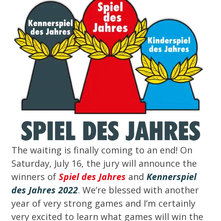
The waiting is finally coming to an end! On
Saturday, July 16, the jury will announce the
winners of
Spiel des Jahres
and
Kennerspiel
des Jahres 2022
. We’re blessed with another
year of very strong games and I’m certainly
very excited to learn what games will win the