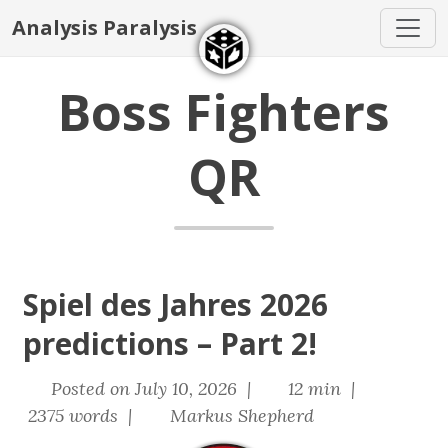
Analysis Paralysis
Boss Fighters
QR
Spiel des Jahres 2026
predictions – Part 2!
Posted on July 10, 2026 |
12 min |
2375 words |
Markus Shepherd